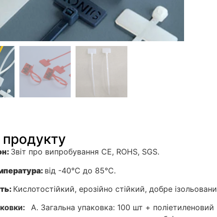
 продукту
он:
Звіт про випробування CE, ROHS, SGS.
мпература
:
від -40℃ до 85℃.
ть
:
Кислотостійкий, ерозійно стійкий, добре ізольовани
аковки:
A. Загальна упаковка: 100 шт + поліетиленовий