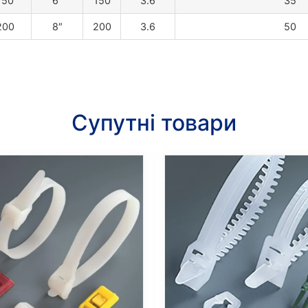
150
6″
150
3.6
35
200
8″
200
3.6
50
Супутні товари