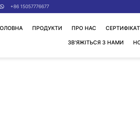
+86 15057776677
ГОЛОВНА
ПРОДУКТИ
ПРО НАС
СЕРТИФІКА
ЗВ'ЯЖІТЬСЯ З НАМИ
Н
Маркерна кабельна стяжка
льна стяжка
/
Нейлонові кабельні стяжки іншого типу
/ 