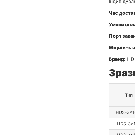
Індивідуал
Час доста
Умови опл
Порт зава
Міцність н
Бренд:
HDS
Зраз
Тип
HDS-3×1
HDS-3×