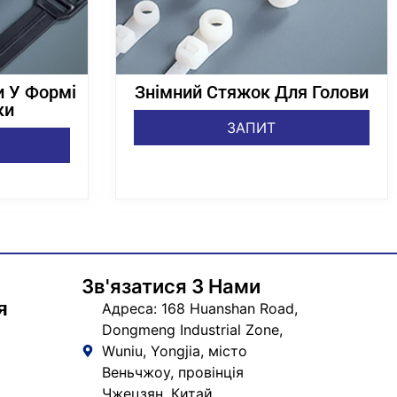
и У Формі
Знімний Стяжок Для Голови
ки
ЗАПИТ
Зв'язатися З Нами
я
Адреса: 168 Huanshan Road,
Dongmeng Industrial Zone,
Wuniu, Yongjia, місто
Веньчжоу, провінція
Чжецзян, Китай