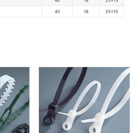
40
18
25×15
40
18
25×15