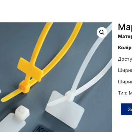
Ма
Матер
Колір
Досту
Ширин
Ширин
Тип: 
З