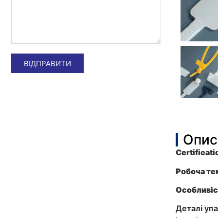
ВІДПРАВИТИ
Опис
C
ertificat
і
Робоча те
Особливіс
Деталі уп