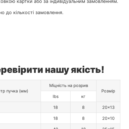
аковкою картки або за індивідуальним замовленням.
но до кількості замовлення.
ревірити нашу якість!
Міцність на розрив
тр пучка (мм)
Розмір
Ibs
кг
18
8
20×13
18
8
20×10