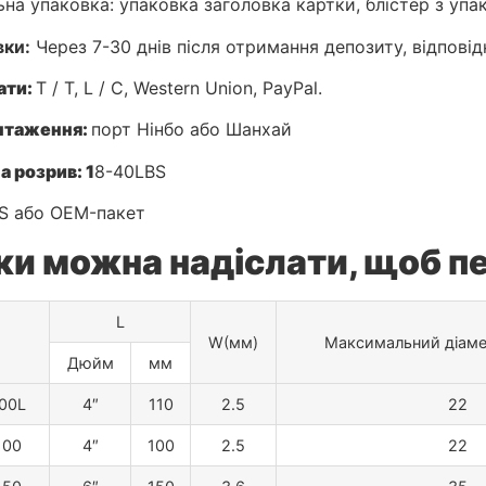
ьна упаковка: упаковка заголовка картки, блістер з уп
вки:
Через 7-30 днів після отримання депозиту, відповід
ати:
T / T, L / C, Western Union, PayPal.
нтаження:
порт Нінбо або Шанхай
а розрив:
1
8-40LBS
 або OEM-пакет
ки можна надіслати, щоб пе
L
W(мм)
Максимальний діаме
Дюйм
мм
00L
4″
110
2.5
22
100
4″
100
2.5
22