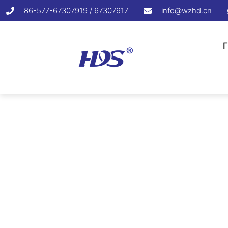
86-577-67307919 / 67307917
info@wzhd.cn
Головна
/
Нейлонова кабе