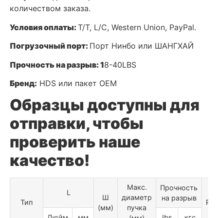
количеством заказа.
Условия оплаты:
T/T, L/C, Western Union, PayPal.
Погрузочный порт:
Порт Нинбо или ШАНГХАЙ
Прочность на разрыв:
1
8-40LBS
Бренд:
HDS или пакет OEM
Образцы доступны для
отправки, чтобы
проверить наше
качество!
Макс.
Прочность
L
Ш
диаметр
на разрыв
Тип
Ра
(мм)
пучка
Дюйм
мм
Ibs
кгс
(мм)