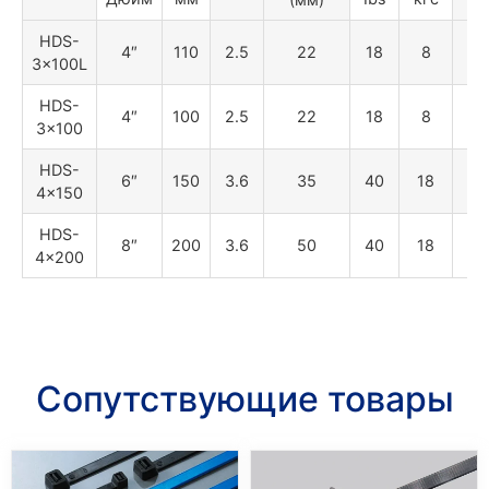
HDS-
4″
110
2.5
22
18
8
20
3×100L
HDS-
4″
100
2.5
22
18
8
20
3×100
HDS-
6″
150
3.6
35
40
18
25
4×150
HDS-
8″
200
3.6
50
40
18
25
4×200
Сопутствующие товары