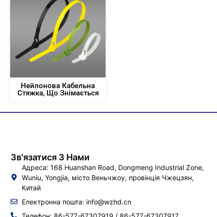
Нейлонова Кабельна
Стяжка, Що Знімається
Зв'язатися З Нами
Адреса: 168 Huanshan Road, Dongmeng Industrial Zone,
Wuniu, Yongjia, місто Веньчжоу, провінція Чжецзян,
Китай
Електронна пошта:
info@wzhd.cn
Телефон: 86-577-67307919 / 86-577-67307917