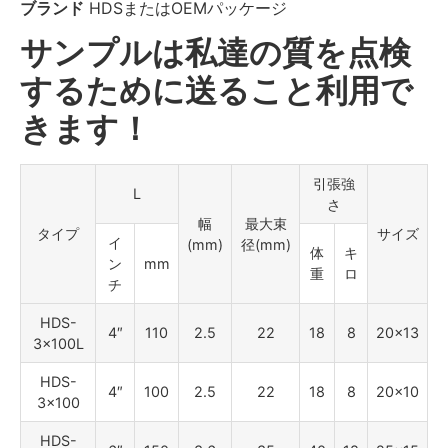
ブランド
HDSまたはOEMパッケージ
サンプルは私達の質を点検
するために送ること利用で
きます！
引張強
L
さ
幅
最大束
タイプ
サイズ
イ
(mm)
径(mm)
体
キ
ン
mm
重
ロ
チ
HDS-
4″
110
2.5
22
18
8
20×13
3×100L
HDS-
4″
100
2.5
22
18
8
20×10
3×100
HDS-