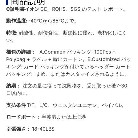
商品説明
C
証明書
イオン
CE、ROHS、SGS のテスト レポート。
動作温度
:
-40℃から85℃まで。
特徴
:
耐酸性、耐侵食性、断熱性に優れ、老朽化しにく
い。
梱包の詳細：
A.Common パッキング: 100Pcs +
Polybag + ラベル + 輸出カートン。B.Customized パッ
キング: カード パッキングが付いているヘッダー カード
パッキング、まめ、またはカスタマイズされるように。
納期：
注文の量に従って沈殿物を、受け取った後7-30
日以内に。
支払条件
T/T、L/C、ウェスタンユニオン、ペイパル。
ロードポート：
寧波港または上海港
引張強さ：
1
8-40LBS