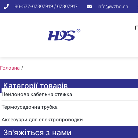
86-577-67307919 / 67307917
info@wzhd.cn
Головна
/
Категорії товарів
Нейлонова кабельна стяжка
Термоусадочна трубка
Аксесуари для електропроводки
Зв'яжіться з нами