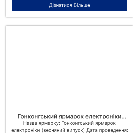
Дізнатися Більше
Гонконгський ярмарок електроніки
(весняний випуск) 2024
Назва ярмарку: Гонконгський ярмарок
електроніки (весняний випуск) Дата проведення: