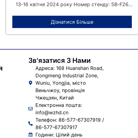
13-16 квітня 2024 року Номер стенду: 5B-F26
Адреса: Блок 13, Експо
Дізнатися Більше
Зв'язатися З Нами
я
Адреса: 168 Huanshan Road,
Dongmeng Industrial Zone,
Wuniu, Yongjia, місто
Веньчжоу, провінція
Чжецзян, Китай
Електронна пошта:
info@wzhd.cn
Телефон: 86-577-67307919 /
86-577-67307917
Години: Цілий день