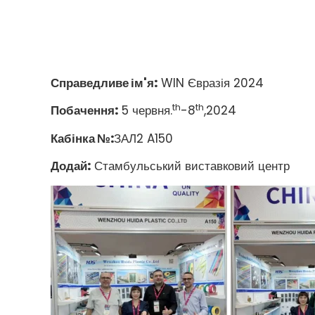
Справедливе ім'я:
WIN Євразія 2024
th
th
Побачення:
5 червня.
-8
,2024
Кабінка №:
ЗАЛ2 A150
Додай:
Стамбульський виставковий центр