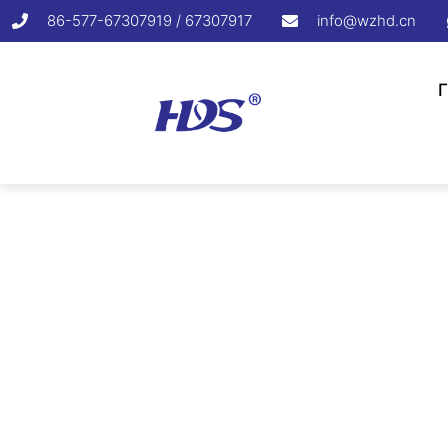
86-577-67307919 / 67307917
info@wzhd.cn