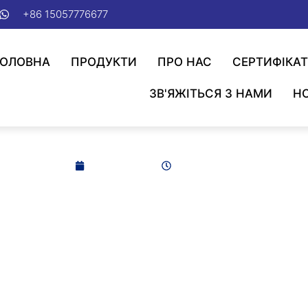
+86 15057776677
ГОЛОВНА
ПРОДУКТИ
ПРО НАС
СЕРТИФІКА
ЗВ'ЯЖІТЬСЯ З НАМИ
Н
WIN Євразія 2024
2024-06-10
8:08 ранку