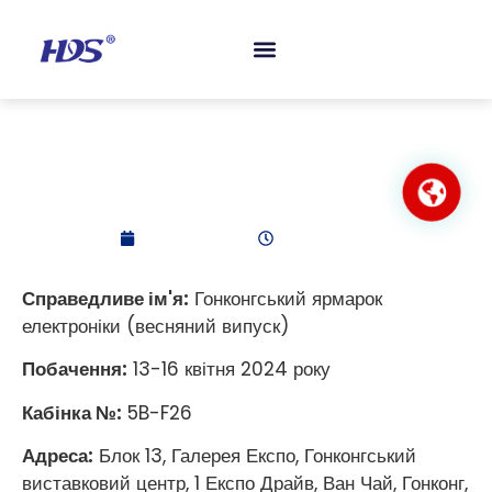
ПОШИРЕНІ ЗАПИТАННЯ
ЗВ'ЯЖІТЬСЯ З НАМИ
Гонконгський ярмарок
електроніки (весняний
випуск) 2024
2024-04-18
8:22 ранку
Справедливе ім'я:
Гонконгський ярмарок
електроніки (весняний випуск)
Побачення:
13-16 квітня 2024 року
Кабінка №:
5B-F26
Адреса:
Блок 13, Галерея Експо, Гонконгський
виставковий центр, 1 Експо Драйв, Ван Чай, Гонконг,