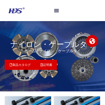
ホーム
製品紹介
会社概要
認証
よくあるご質問
お問い合わせ
ニュース
ナイロン・ケーブルタイ
ホーム
/ ナイロン・ケーブルタイ
製品カタログ
証明書