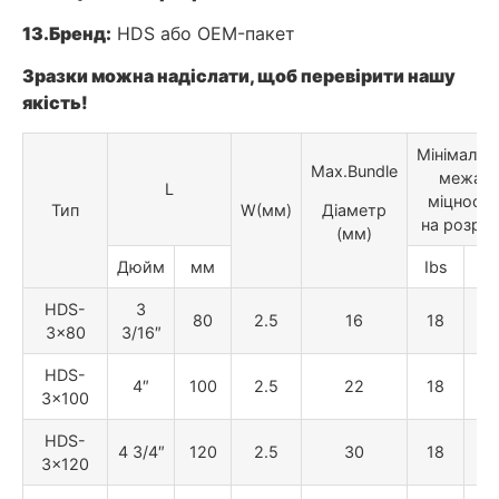
13.
Бренд:
HDS або OEM-пакет
Зразки можна надіслати, щоб перевірити нашу
якість!
Мінімальн
Max.Bundle
межа
L
міцності
Тип
W(мм)
Діаметр
на розри
(мм)
Дюйм
мм
Ibs
кг
HDS-
3
80
2.5
16
18
8
3×80
3/16″
HDS-
4″
100
2.5
22
18
8
3×100
HDS-
4 3/4″
120
2.5
30
18
8
3×120