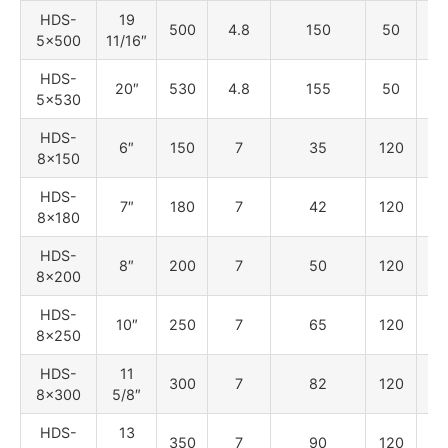
HDS-
19
500
4.8
150
50
22
5×500
11/16″
HDS-
20″
530
4.8
155
50
22
5×530
HDS-
6″
150
7
35
120
55
8×150
HDS-
7″
180
7
42
120
55
8×180
HDS-
8″
200
7
50
120
55
8×200
HDS-
10″
250
7
65
120
55
8×250
HDS-
11
300
7
82
120
55
8×300
5/8″
HDS-
13
350
7
90
120
55