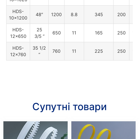
HDS-
48″
1200
8.8
345
200
90
10×1200
HDS-
25
650
11
165
250
11
12×650
3/5 “
HDS-
35 1/2
760
11
225
250
11
12×760
“
Супутні товари