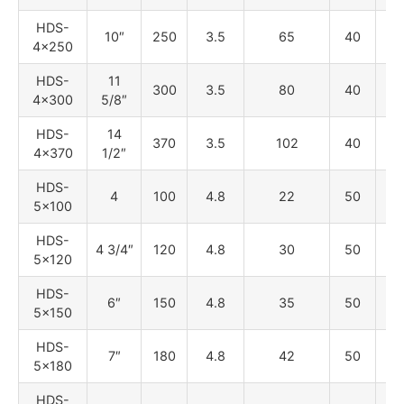
HDS-
10″
250
3.5
65
40
18
4×250
HDS-
11
300
3.5
80
40
18
4×300
5/8″
HDS-
14
370
3.5
102
40
18
4×370
1/2″
HDS-
4
100
4.8
22
50
22
5×100
HDS-
4 3/4″
120
4.8
30
50
22
5×120
HDS-
6″
150
4.8
35
50
22
5×150
HDS-
7″
180
4.8
42
50
22
5×180
HDS-