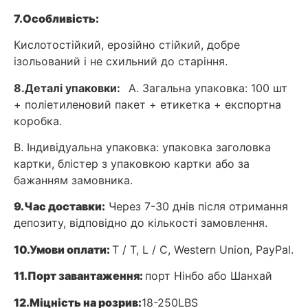
7.
Особливість:
Кислотостійкий, ерозійно стійкий, добре
ізольований і не схильний до старіння.
8.
Деталі упаковки:
A. Загальна упаковка: 100 шт
+ поліетиленовий пакет + етикетка + експортна
коробка.
B. Індивідуальна упаковка: упаковка заголовка
картки, блістер з упаковкою картки або за
бажанням замовника.
9.
Час доставки:
Через 7-30 днів після отримання
депозиту, відповідно до кількості замовлення.
10.
Умови оплати:
T / T, L / C, Western Union, PayPal.
11.
Порт завантаження:
порт Нінбо або Шанхай
12.
Міцність на розрив:
18-250LBS