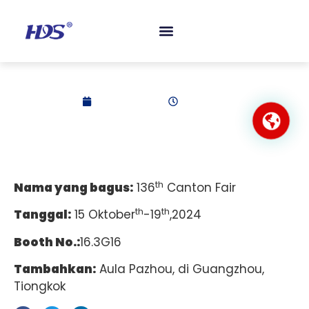
TENTANG KAMI
PERTANYAAN YANG SERING DIAJUKAN
HUBUNGI KAMI
Canton Fair ke-136
2024-10-22
6:11 pagi
th
Nama yang bagus:
136
Canton Fair
th
th
Tanggal:
15 Oktober
-19
,2024
Booth No.:
16.3G16
Tambahkan:
Aula Pazhou, di Guangzhou,
Tiongkok