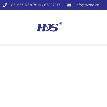
86-577-67307919 / 67307917
info@wzhd.cn