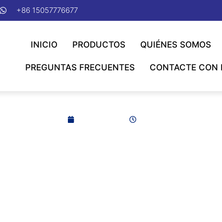
+86 15057776677
INICIO
PRODUCTOS
QUIÉNES SOMOS
PREGUNTAS FRECUENTES
CONTACTE CON
136ª Feria de Cantón
2024-10-22
6h11