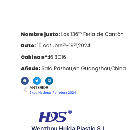
th
Nombre justo:
Los 136
Feria de Cantón
th
th
Date:
15 octubre
-19
,2024
Cabina nº:
16.3G16
Añade:
Sala Pazhou,en Guangzhou,China
ANTERIOR
Expo Nacional Ferretera 2024
Wenzhou Huida Plastic S.L.