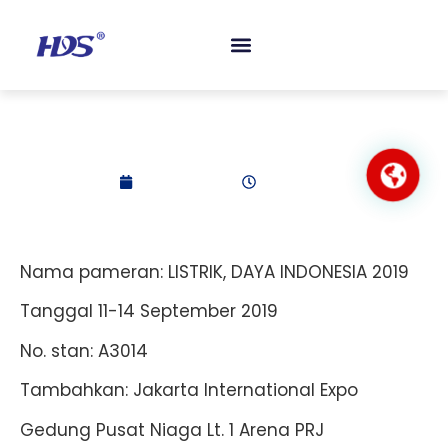
TENTANG KAMI
PERTANYAAN YANG SERING DIAJUKAN
HUBUNGI KAMI
LISTRIK, DAYA
INDONESIA 2019
2019-09-15
2:21 pagi
Nama pameran: LISTRIK, DAYA INDONESIA 2019
Tanggal 11-14 September 2019
No. stan: A3014
Tambahkan: Jakarta International Expo
Gedung Pusat Niaga Lt. 1 Arena PRJ