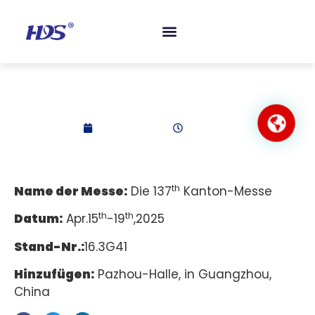
Die 137. Kantonale
Messe
2025-04-20
6:13 Uhr.
th
Name der Messe:
Die 137
Kanton-Messe
th
th
Datum:
Apr.15
-19
,2025
Stand-Nr.:
16.3G41
Hinzufügen:
Pazhou-Halle, in Guangzhou,
China