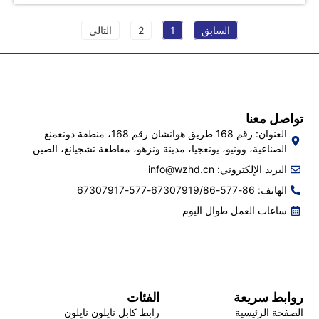
السابق
1
2
التالي
تواصل معنا
العنوان: رقم 168 طريق هوانشان رقم 168، منطقة دونغمنغ
الصناعية، وونيو، يونغجيا، مدينة ونزهو، مقاطعة تشجيانغ، الصين
البريد الإلكتروني:
info@wzhd.cn
الهاتف: 86-577-67307919/86-577-67307917
ساعات العمل طوال اليوم
روابط سريعة
الفئات
الصفحة الرئيسية
رابط كابل نايلون نايلون