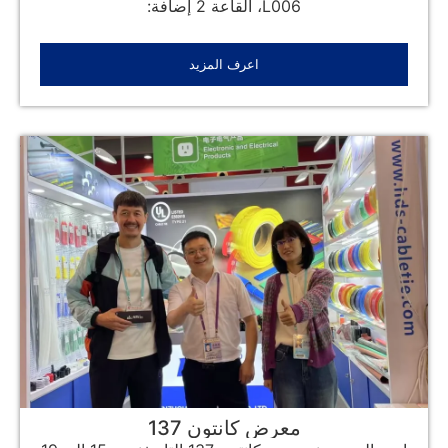
L006، القاعة 2 إضافة:
اعرف المزيد
معرض كانتون 137